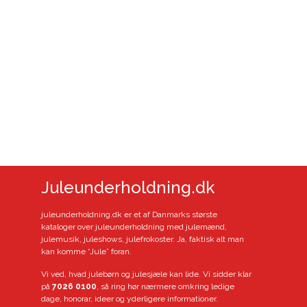
Juleunderholdning.dk
juleunderholdning.dk er et af Danmarks største
kataloger over juleunderholdning med julemænd,
julemusik, juleshows, julefrokoster. Ja, faktisk alt man
kan komme “Jule” foran.
Vi ved, hvad julebørn og julesjæle kan lide. Vi sidder klar
på
7026 0100
, så ring hør nærmere omkring ledige
dage, honorar, ideer og yderligere informationer.