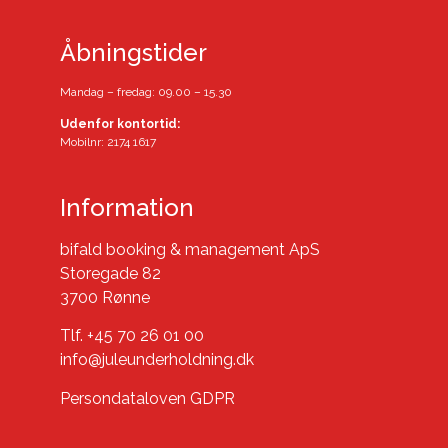
Åbningstider
Mandag – fredag: 09.00 – 15.30
Udenfor kontortid:
Mobilnr: 2174 1617
Information
bifald booking & management ApS
Storegade 82
3700 Rønne
Tlf. +45 70 26 01 00
info@juleunderholdning.dk
Persondataloven GDPR